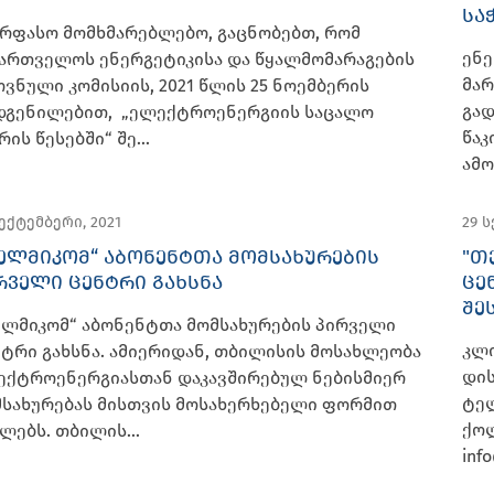
ᲡᲐ
ირფასო მომხმარებლებო, გაცნობებთ, რომ
ენე
ქართველოს ენერგეტიკისა და წყალმომარაგების
მარ
ვნული კომისიის, 2021 წლის 25 ნოემბერის
გა
დგენილებით, „ელექტროენერგიის საცალო
წაკ
რის წესებში“ შე...
ამო
სექტემბერი, 2021
29 
ᲔᲚᲛᲘᲙᲝᲛ“ ᲐᲑᲝᲜᲔᲜᲢᲗᲐ ᲛᲝᲛᲡᲐᲮᲣᲠᲔᲑᲘᲡ
"Თ
ᲠᲕᲔᲚᲘ ᲪᲔᲜᲢᲠᲘ ᲒᲐᲮᲡᲜᲐ
ᲪᲔ
ᲨᲔ
ელმიკომ“ აბონენტთა მომსახურების პირველი
კლი
ტრი გახსნა. ამიერიდან, თბილისის მოსახლეობა
დის
ექტროენერგიასთან დაკავშირებულ ნებისმიერ
ტე
მსახურებას მისთვის მოსახერხებელი ფორმით
ქოლ
ლებს. თბილის...
inf