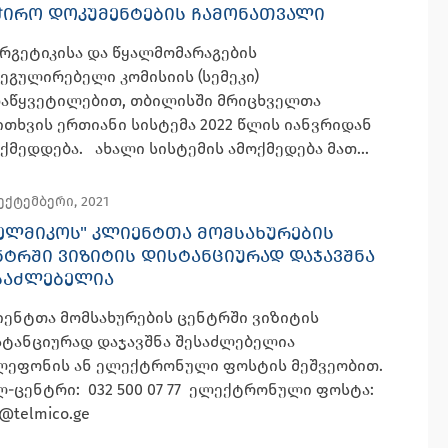
ᲭᲘᲠᲝ ᲓᲝᲙᲣᲛᲔᲜᲢᲔᲑᲘᲡ ᲩᲐᲛᲝᲜᲐᲗᲕᲐᲚᲘ
რგეტიკისა და წყალმომარაგების
ეგულირებელი კომისიის (სემეკი)
დაწყვეტილებით, თბილისში მრიცხველთა
ითხვის ერთიანი სისტემა 2022 წლის იანვრიდან
ქმედდება. ახალი სისტემის ამოქმედება მათ...
სექტემბერი, 2021
ᲔᲚᲛᲘᲙᲝᲡ" ᲙᲚᲘᲔᲜᲢᲗᲐ ᲛᲝᲛᲡᲐᲮᲣᲠᲔᲑᲘᲡ
ᲜᲢᲠᲨᲘ ᲕᲘᲖᲘᲢᲘᲡ ᲓᲘᲡᲢᲐᲜᲪᲘᲣᲠᲐᲓ ᲓᲐᲯᲐᲕᲨᲜᲐ
ᲡᲐᲫᲚᲔᲑᲔᲚᲘᲐ
ენტთა მომსახურების ცენტრში ვიზიტის
ტანციურად დაჯავშნა შესაძლებელია
ლეფონის ან ელექტრონული ფოსტის მეშვეობით.
-ცენტრი: 032 500 07 77 ელექტრონული ფოსტა:
o@telmico.ge