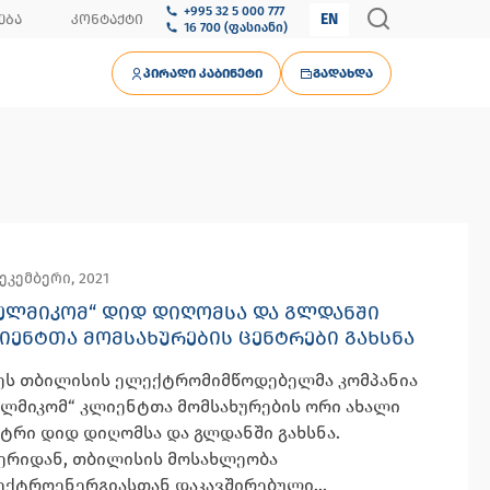
+995 32 5 000 777
EN
ᲔᲑᲐ
ᲙᲝᲜᲢᲐᲥᲢᲘ
16 700 (ფასიანი)
ᲞᲘᲠᲐᲓᲘ ᲙᲐᲑᲘᲜᲔᲢᲘ
ᲒᲐᲓᲐᲮᲓᲐ
ეკემბერი, 2021
ᲔᲚᲛᲘᲙᲝᲛ“ ᲓᲘᲓ ᲓᲘᲦᲝᲛᲡᲐ ᲓᲐ ᲒᲚᲓᲐᲜᲨᲘ
ᲘᲔᲜᲢᲗᲐ ᲛᲝᲛᲡᲐᲮᲣᲠᲔᲑᲘᲡ ᲪᲔᲜᲢᲠᲔᲑᲘ ᲒᲐᲮᲡᲜᲐ
ეს თბილისის ელექტრომიმწოდებელმა კომპანია
ლმიკომ“ კლიენტთა მომსახურების ორი ახალი
ტრი დიდ დიღომსა და გლდანში გახსნა.
ერიდან, თბილისის მოსახლეობა
ქტროენერგიასთან დაკავშირებული...