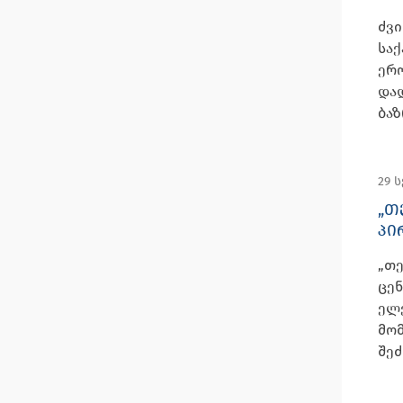
ძვ
სა
ერო
და
ბაზ
29 
„Თ
ᲞᲘ
„თ
ცენ
ელ
მო
შეძ