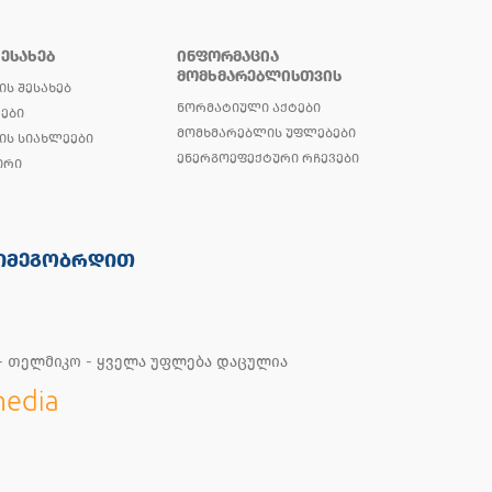
ᲨᲔᲡᲐᲮᲔᲑ
ᲘᲜᲤᲝᲠᲛᲐᲪᲘᲐ
ᲛᲝᲛᲮᲛᲐᲠᲔᲑᲚᲘᲡᲗᲕᲘᲡ
ᲘᲡ ᲨᲔᲡᲐᲮᲔᲑ
ᲜᲝᲠᲛᲐᲢᲘᲣᲚᲘ ᲐᲥᲢᲔᲑᲘ
ᲔᲑᲘ
ᲛᲝᲛᲮᲛᲐᲠᲔᲑᲚᲘᲡ ᲣᲤᲚᲔᲑᲔᲑᲘ
ᲘᲡ ᲡᲘᲐᲮᲚᲔᲔᲑᲘ
ᲔᲜᲔᲠᲒᲝᲔᲤᲔᲥᲢᲣᲠᲘ ᲠᲩᲔᲕᲔᲑᲘ
ᲘᲠᲘ
ᲘᲛᲔᲒᲝᲑᲠᲓᲘᲗ
 - თელმიკო - ყველა უფლება დაცულია