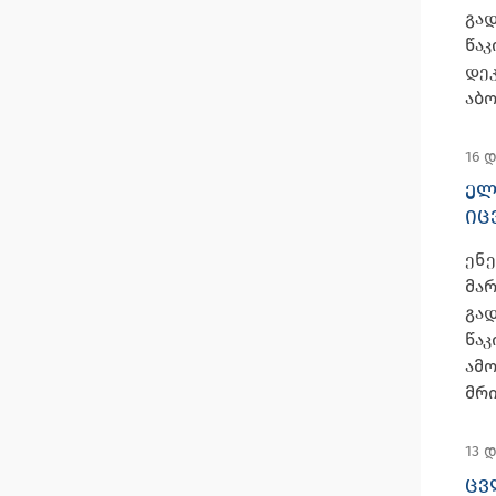
გა
წაკ
დე
აბო
16 
ᲔᲚ
ᲘᲪ
ენე
მარ
გა
წაკ
ამ
მრი
13 
ᲪᲕ