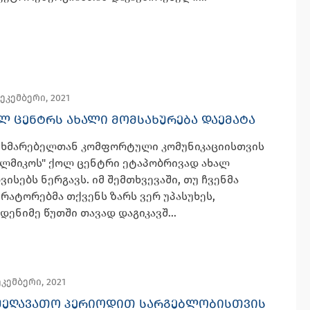
ეკემბერი, 2021
Ლ ᲪᲔᲜᲢᲠᲡ ᲐᲮᲐᲚᲘ ᲛᲝᲛᲡᲐᲮᲣᲠᲔᲑᲐ ᲓᲐᲔᲛᲐᲢᲐ
მხმარებელთან კომფორტული კომუნიკაციისთვის
ლმიკოს" ქოლ ცენტრი ეტაპობრივად ახალ
ვისებს ნერგავს. იმ შემთხვევაში, თუ ჩვენმა
რატორებმა თქვენს ზარს ვერ უპასუხეს,
დენიმე წუთში თავად დაგიკავშ...
ეკემბერი, 2021
ᲨᲔᲦᲐᲕᲐᲗᲝ ᲞᲔᲠᲘᲝᲓᲘᲗ ᲡᲐᲠᲒᲔᲑᲚᲝᲑᲘᲡᲗᲕᲘᲡ