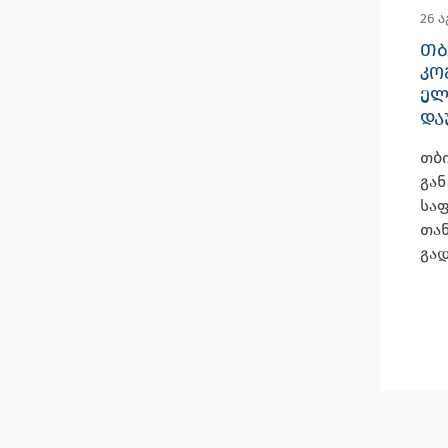
26 
ᲗᲑ
ᲙᲝ
ᲔᲚ
ᲓᲐ
თბ
გა
სა
თან
გად