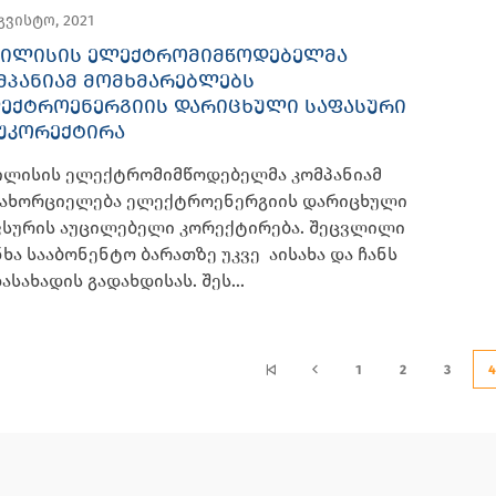
აგვისტო, 2021
ᲘᲚᲘᲡᲘᲡ ᲔᲚᲔᲥᲢᲠᲝᲛᲘᲛᲬᲝᲓᲔᲑᲔᲚᲛᲐ
ᲛᲞᲐᲜᲘᲐᲛ ᲛᲝᲛᲮᲛᲐᲠᲔᲑᲚᲔᲑᲡ
ᲔᲥᲢᲠᲝᲔᲜᲔᲠᲒᲘᲘᲡ ᲓᲐᲠᲘᲪᲮᲣᲚᲘ ᲡᲐᲤᲐᲡᲣᲠᲘ
ᲣᲙᲝᲠᲔᲥᲢᲘᲠᲐ
ილისის ელექტრომიმწოდებელმა კომპანიამ
ნახორციელება ელექტროენერგიის დარიცხული
ფსურის აუცილებელი კორექტირება. შეცვლილი
ხა სააბონენტო ბარათზე უკვე აისახა და ჩანს
ასახადის გადახდისას. შეს...
1
2
3
4