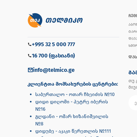
ᲩᲔᲛ
ᲐᲑᲝ
ᲢᲐᲠ
ᲓᲐᲕ
+995 32 5 000 777
ᲮᲨᲘ
16 700 (ფასიანი)
ᲓᲐᲡ
info@telmico.ge
ᲒᲐ
თუ 
კლიენტთა მომსახურების ცენტრები:
მი
საბურთალო - ოთარ ჩხეიძის №10
დიდი დიღომი - პეტრე იბერის
№16
გლდანი - ომარ ხიზანიშვილის
№8
დიდუბე - აკაკი წერეთლის №111