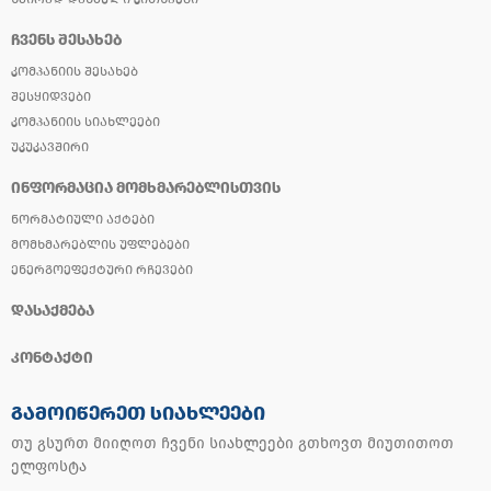
ᲩᲕᲔᲜᲡ ᲨᲔᲡᲐᲮᲔᲑ
ᲙᲝᲛᲞᲐᲜᲘᲘᲡ ᲨᲔᲡᲐᲮᲔᲑ
ᲨᲔᲡᲧᲘᲓᲕᲔᲑᲘ
ᲙᲝᲛᲞᲐᲜᲘᲘᲡ ᲡᲘᲐᲮᲚᲔᲔᲑᲘ
ᲣᲙᲣᲙᲐᲕᲨᲘᲠᲘ
ᲘᲜᲤᲝᲠᲛᲐᲪᲘᲐ ᲛᲝᲛᲮᲛᲐᲠᲔᲑᲚᲘᲡᲗᲕᲘᲡ
ᲜᲝᲠᲛᲐᲢᲘᲣᲚᲘ ᲐᲥᲢᲔᲑᲘ
ᲛᲝᲛᲮᲛᲐᲠᲔᲑᲚᲘᲡ ᲣᲤᲚᲔᲑᲔᲑᲘ
ᲔᲜᲔᲠᲒᲝᲔᲤᲔᲥᲢᲣᲠᲘ ᲠᲩᲔᲕᲔᲑᲘ
ᲓᲐᲡᲐᲥᲛᲔᲑᲐ
ᲙᲝᲜᲢᲐᲥᲢᲘ
ᲒᲐᲛᲝᲘᲬᲔᲠᲔᲗ ᲡᲘᲐᲮᲚᲔᲔᲑᲘ
თუ გსურთ მიიღოთ ჩვენი სიახლეები გთხოვთ მიუთითოთ
ელფოსტა