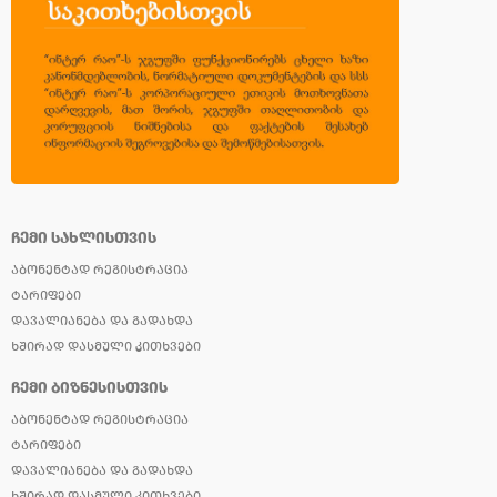
ᲩᲔᲛᲘ ᲡᲐᲮᲚᲘᲡᲗᲕᲘᲡ
ᲐᲑᲝᲜᲔᲜᲢᲐᲓ ᲠᲔᲒᲘᲡᲢᲠᲐᲪᲘᲐ
ᲢᲐᲠᲘᲤᲔᲑᲘ
ᲓᲐᲕᲐᲚᲘᲐᲜᲔᲑᲐ ᲓᲐ ᲒᲐᲓᲐᲮᲓᲐ
ᲮᲨᲘᲠᲐᲓ ᲓᲐᲡᲛᲣᲚᲘ ᲙᲘᲗᲮᲕᲔᲑᲘ
ᲩᲔᲛᲘ ᲑᲘᲖᲜᲔᲡᲘᲡᲗᲕᲘᲡ
ᲐᲑᲝᲜᲔᲜᲢᲐᲓ ᲠᲔᲒᲘᲡᲢᲠᲐᲪᲘᲐ
ᲢᲐᲠᲘᲤᲔᲑᲘ
ᲓᲐᲕᲐᲚᲘᲐᲜᲔᲑᲐ ᲓᲐ ᲒᲐᲓᲐᲮᲓᲐ
ᲮᲨᲘᲠᲐᲓ ᲓᲐᲡᲛᲣᲚᲘ ᲙᲘᲗᲮᲕᲔᲑᲘ