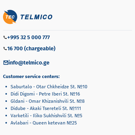
+995 32 5 000 777
16 700 (chargeable)
info@telmico.ge
Customer service centers:
Saburtalo - Otar Chkheidze St. №10
Didi Digomi - Petre Iberi St. №16
Gldani - Omar Khizanishvili St. №8
Didube - Akaki Tsereteli St. №111
Varketili - Iliko Sukhishvili St. №5
Avlabari - Queen ketevan №25