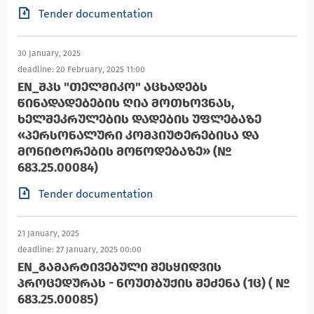
Tender documentation
30 January, 2025
deadline: 20 February, 2025 11:00
EN_ᲨᲞᲡ "ᲗᲔᲚᲛᲘᲙᲝ" ᲐᲪᲮᲐᲓᲔᲑᲡ
ᲬᲘᲜᲐᲓᲐᲓᲔᲑᲔᲑᲘᲡ ᲦᲘᲐ ᲛᲝᲗᲮᲝᲕᲜᲐᲡ,
ᲮᲔᲚᲨᲔᲙᲠᲣᲚᲔᲑᲘᲡ ᲓᲐᲓᲔᲑᲘᲡ ᲣᲤᲚᲔᲑᲐᲖᲔ
«ᲞᲔᲠᲡᲝᲜᲐᲚᲣᲠᲘ ᲙᲝᲛᲞᲘᲣᲢᲔᲠᲔᲑᲘᲡᲐ ᲓᲐ
ᲛᲝᲜᲘᲢᲝᲠᲔᲑᲘᲡ ᲛᲝᲬᲝᲓᲔᲑᲐᲖᲔ» (№
683.25.00084)
Tender documentation
21 January, 2025
deadline: 27 January, 2025 00:00
EN_ᲒᲐᲛᲐᲠᲢᲘᲕᲔᲑᲣᲚᲘ ᲨᲔᲡᲧᲘᲓᲕᲘᲡ
ᲞᲠᲝᲪᲔᲓᲣᲠᲐᲡ - ᲜᲝᲣᲗᲑᲣᲥᲘᲡ ᲨᲔᲫᲔᲜᲐ (1Ც) ( №
683.25.00085)