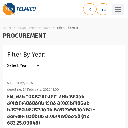
TELMICO
GE
MAIN
ABOUT THE COMPANY
PROCUREMENT
PROCUREMENT
Filter By Year:
5 February, 2025
deadline: 24 February, 2025 11:00
EN_ᲨᲞᲡ "ᲗᲔᲚᲛᲘᲙᲝ" ᲐᲪᲮᲐᲓᲔᲑᲡ
ᲙᲝᲢᲘᲠᲔᲑᲔᲑᲘᲡ ᲦᲘᲐ ᲛᲝᲗᲮᲝᲕᲜᲐᲡ
ᲮᲔᲚᲨᲔᲙᲠᲣᲚᲔᲑᲘᲡ ᲒᲐᲤᲝᲠᲛᲔᲑᲐᲖᲔ -
ᲙᲐᲠᲢᲠᲘᲯᲔᲑᲘᲡ ᲛᲝᲬᲝᲓᲔᲑᲐᲖᲔ (№
683.25.00048)