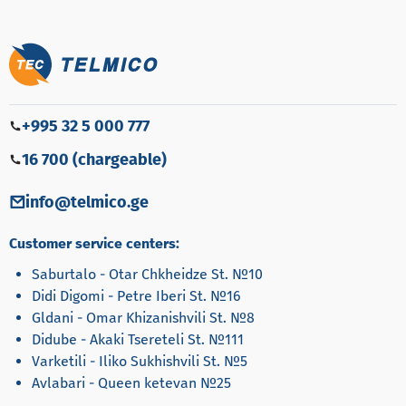
+995 32 5 000 777
16 700 (chargeable)
info@telmico.ge
Customer service centers:
Saburtalo - Otar Chkheidze St. №10
Didi Digomi - Petre Iberi St. №16
Gldani - Omar Khizanishvili St. №8
Didube - Akaki Tsereteli St. №111
Varketili - Iliko Sukhishvili St. №5
Avlabari - Queen ketevan №25