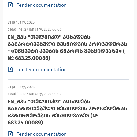
Tender documentation
21 January, 2025
deadline: 27 January, 2025 00:00
EN_ᲨᲞᲡ "ᲗᲔᲚᲛᲘᲙᲝ" ᲐᲪᲮᲐᲓᲔᲑᲡ
ᲒᲐᲛᲐᲠᲢᲘᲕᲔᲑᲣᲚᲘ ᲨᲔᲡᲧᲘᲓᲕᲘᲡ ᲞᲠᲝᲪᲔᲓᲣᲠᲐᲡ
- «ᲣᲬᲧᲕᲔᲢᲘ ᲙᲕᲔᲑᲘᲡ ᲬᲧᲐᲠᲝᲡ ᲨᲔᲡᲧᲘᲓᲕᲐᲖᲔ» (
№ 683.25.00086)
Tender documentation
21 January, 2025
deadline: 27 January, 2025 00:00
EN_ᲨᲞᲡ "ᲗᲔᲚᲛᲘᲙᲝ" ᲐᲪᲮᲐᲓᲔᲑᲡ
ᲒᲐᲛᲐᲠᲢᲘᲕᲔᲑᲣᲚᲘ ᲨᲔᲡᲧᲘᲓᲕᲘᲡ ᲞᲠᲝᲪᲔᲓᲣᲠᲐᲡ
«ᲞᲠᲘᲜᲢᲔᲠᲔᲑᲘᲡ ᲨᲔᲡᲧᲘᲓᲕᲐᲖᲔ» (№
683.25.00089)
Tender documentation