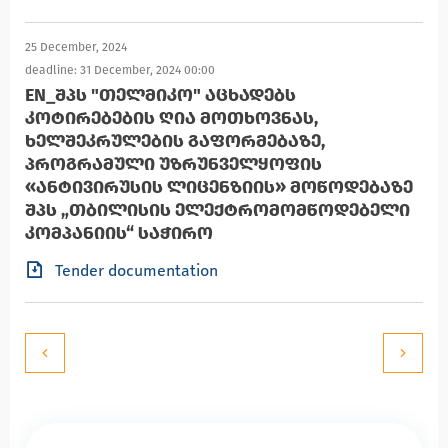
25 December, 2024
deadline: 31 December, 2024 00:00
EN_ᲨᲞᲡ "ᲗᲔᲚᲛᲘᲙᲝ" ᲐᲪᲮᲐᲓᲔᲑᲡ
ᲙᲝᲢᲘᲠᲔᲑᲔᲑᲘᲡ ᲦᲘᲐ ᲛᲝᲗᲮᲝᲕᲜᲐᲡ,
ᲮᲔᲚᲨᲔᲙᲠᲣᲚᲔᲑᲘᲡ ᲒᲐᲤᲝᲠᲛᲔᲑᲐᲖᲔ,
ᲞᲠᲝᲒᲠᲐᲛᲣᲚᲘ ᲣᲖᲠᲣᲜᲕᲔᲚᲧᲝᲤᲘᲡ
«ᲐᲜᲢᲘᲕᲘᲠᲣᲡᲘᲡ ᲚᲘᲪᲔᲜᲖᲘᲘᲡ» ᲛᲝᲬᲝᲓᲔᲑᲐᲖᲔ
ᲨᲞᲡ „ᲗᲑᲘᲚᲘᲡᲘᲡ ᲔᲚᲔᲥᲢᲠᲝᲛᲝᲛᲬᲝᲓᲔᲑᲔᲚᲘ
ᲙᲝᲛᲞᲐᲜᲘᲘᲡ“ ᲡᲐᲭᲘᲠᲝ
Tender documentation