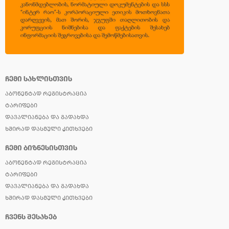
ᲩᲔᲛᲘ ᲡᲐᲮᲚᲘᲡᲗᲕᲘᲡ
ᲐᲑᲝᲜᲔᲜᲢᲐᲓ ᲠᲔᲒᲘᲡᲢᲠᲐᲪᲘᲐ
ᲢᲐᲠᲘᲤᲔᲑᲘ
ᲓᲐᲕᲐᲚᲘᲐᲜᲔᲑᲐ ᲓᲐ ᲒᲐᲓᲐᲮᲓᲐ
ᲮᲨᲘᲠᲐᲓ ᲓᲐᲡᲛᲣᲚᲘ ᲙᲘᲗᲮᲕᲔᲑᲘ
ᲩᲔᲛᲘ ᲑᲘᲖᲜᲔᲡᲘᲡᲗᲕᲘᲡ
ᲐᲑᲝᲜᲔᲜᲢᲐᲓ ᲠᲔᲒᲘᲡᲢᲠᲐᲪᲘᲐ
ᲢᲐᲠᲘᲤᲔᲑᲘ
ᲓᲐᲕᲐᲚᲘᲐᲜᲔᲑᲐ ᲓᲐ ᲒᲐᲓᲐᲮᲓᲐ
ᲮᲨᲘᲠᲐᲓ ᲓᲐᲡᲛᲣᲚᲘ ᲙᲘᲗᲮᲕᲔᲑᲘ
ᲩᲕᲔᲜᲡ ᲨᲔᲡᲐᲮᲔᲑ