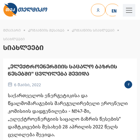
ᲗᲔᲚᲛᲘᲙᲝ
EN
ᲛᲗᲐᲕᲐᲠᲘ
ᲙᲝᲛᲞᲐᲜᲘᲘᲡ ᲨᲔᲡᲐᲮᲔᲑ
ᲙᲝᲛᲞᲐᲜᲘᲘᲡ ᲡᲘᲐᲮᲚᲔᲔᲑᲘ
ᲡᲘᲐᲮᲚᲔᲔᲑᲘ
ᲡᲘᲐᲮᲚᲔᲔᲑᲘ
„ᲔᲚᲔᲥᲢᲠᲝᲔᲜᲔᲠᲒᲘᲘᲡ ᲡᲐᲪᲐᲚᲝ ᲑᲐᲖᲠᲘᲡ
ᲬᲔᲡᲔᲑᲨᲘ" ᲪᲕᲚᲘᲚᲔᲑᲐ ᲨᲔᲕᲘᲓᲐ
6 მაისი, 2022
საქართველოს ენერგეტიკისა და
წყალმომარაგების მარეგულირებელი ეროვნული
კომისიის დადგენილება - №47-ში,
„ელექტროენერგიის საცალო ბაზრის წესების“
დამტკიცების შესახებ 28 აპრილის 2022 წელს
ცვლილება შევიდა.