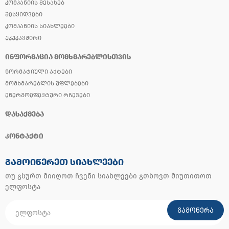
ᲙᲝᲛᲞᲐᲜᲘᲘᲡ ᲨᲔᲡᲐᲮᲔᲑ
ᲨᲔᲡᲧᲘᲓᲕᲔᲑᲘ
ᲙᲝᲛᲞᲐᲜᲘᲘᲡ ᲡᲘᲐᲮᲚᲔᲔᲑᲘ
ᲣᲙᲣᲙᲐᲕᲨᲘᲠᲘ
ᲘᲜᲤᲝᲠᲛᲐᲪᲘᲐ ᲛᲝᲛᲮᲛᲐᲠᲔᲑᲚᲘᲡᲗᲕᲘᲡ
ᲜᲝᲠᲛᲐᲢᲘᲣᲚᲘ ᲐᲥᲢᲔᲑᲘ
ᲛᲝᲛᲮᲛᲐᲠᲔᲑᲚᲘᲡ ᲣᲤᲚᲔᲑᲔᲑᲘ
ᲔᲜᲔᲠᲒᲝᲔᲤᲔᲥᲢᲣᲠᲘ ᲠᲩᲔᲕᲔᲑᲘ
ᲓᲐᲡᲐᲥᲛᲔᲑᲐ
ᲙᲝᲜᲢᲐᲥᲢᲘ
ᲒᲐᲛᲝᲘᲬᲔᲠᲔᲗ ᲡᲘᲐᲮᲚᲔᲔᲑᲘ
თუ გსურთ მიიღოთ ჩვენი სიახლეები გთხოვთ მიუთითოთ
ელფოსტა
ᲒᲐᲛᲝᲬᲔᲠᲐ