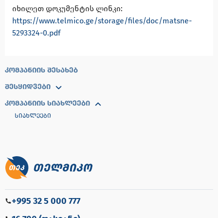
იხილეთ დოკუმენტის ლინკი:
https://www.telmico.ge/storage/files/doc/matsne-
5293324-0.pdf
ᲙᲝᲛᲞᲐᲜᲘᲘᲡ ᲨᲔᲡᲐᲮᲔᲑ
ᲨᲔᲡᲧᲘᲓᲕᲔᲑᲘ
ᲙᲝᲛᲞᲐᲜᲘᲘᲡ ᲡᲘᲐᲮᲚᲔᲔᲑᲘ
ᲡᲘᲐᲮᲚᲔᲔᲑᲘ
+995 32 5 000 777