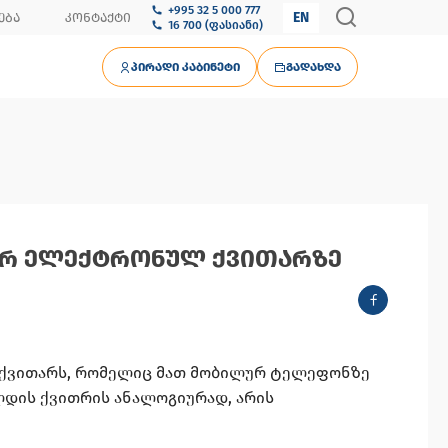
+995 32 5 000 777
EN
ᲔᲑᲐ
ᲙᲝᲜᲢᲐᲥᲢᲘ
16 700 (ფასიანი)
ᲞᲘᲠᲐᲓᲘ ᲙᲐᲑᲘᲜᲔᲢᲘ
ᲒᲐᲓᲐᲮᲓᲐ
Რ ᲔᲚᲔᲥᲢᲠᲝᲜᲣᲚ ᲥᲕᲘᲗᲐᲠᲖᲔ
 ქვითარს, რომელიც მათ მობილურ ტელეფონზე
ლდის ქვითრის ანალოგიურად, არის