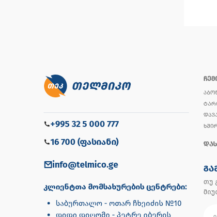
ᲩᲔᲛ
ᲐᲑᲝ
ᲢᲐᲠ
ᲓᲐᲕ
+995 32 5 000 777
ᲮᲨᲘ
16 700 (ფასიანი)
ᲓᲐᲡ
info@telmico.ge
ᲒᲐ
თუ 
კლიენტთა მომსახურების ცენტრები:
მი
საბურთალო - ოთარ ჩხეიძის №10
დიდი დიღომი - პეტრე იბერის