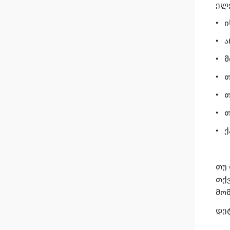
ელ
• ი
• ა
• მ
• 
• 
• თ
• ქ
თუ 
თქ
მო
დეტ