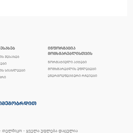
ᲨᲔᲡᲐᲮᲔᲑ
ᲘᲜᲤᲝᲠᲛᲐᲪᲘᲐ
ᲛᲝᲛᲮᲛᲐᲠᲔᲑᲚᲘᲡᲗᲕᲘᲡ
ᲘᲡ ᲨᲔᲡᲐᲮᲔᲑ
ᲜᲝᲠᲛᲐᲢᲘᲣᲚᲘ ᲐᲥᲢᲔᲑᲘ
ᲔᲑᲘ
ᲛᲝᲛᲮᲛᲐᲠᲔᲑᲚᲘᲡ ᲣᲤᲚᲔᲑᲔᲑᲘ
ᲘᲡ ᲡᲘᲐᲮᲚᲔᲔᲑᲘ
ᲔᲜᲔᲠᲒᲝᲔᲤᲔᲥᲢᲣᲠᲘ ᲠᲩᲔᲕᲔᲑᲘ
ᲘᲠᲘ
ᲘᲛᲔᲒᲝᲑᲠᲓᲘᲗ
 - თელმიკო - ყველა უფლება დაცულია