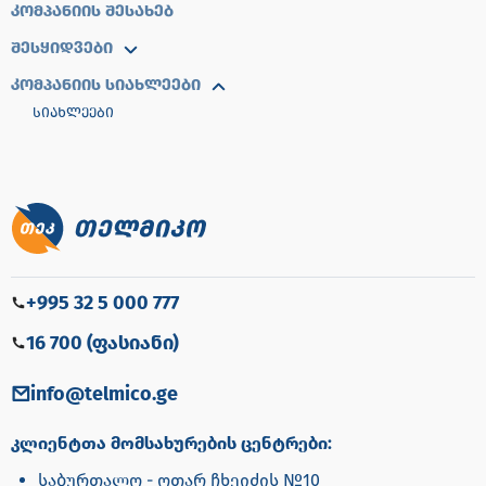
ᲙᲝᲛᲞᲐᲜᲘᲘᲡ ᲨᲔᲡᲐᲮᲔᲑ
ᲨᲔᲡᲧᲘᲓᲕᲔᲑᲘ
ᲙᲝᲛᲞᲐᲜᲘᲘᲡ ᲡᲘᲐᲮᲚᲔᲔᲑᲘ
ᲡᲘᲐᲮᲚᲔᲔᲑᲘ
+995 32 5 000 777
16 700 (ფასიანი)
info@telmico.ge
კლიენტთა მომსახურების ცენტრები:
საბურთალო - ოთარ ჩხეიძის №10