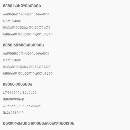
ᲩᲔᲛᲘ ᲡᲐᲮᲚᲘᲡᲗᲕᲘᲡ
ᲐᲑᲝᲜᲔᲜᲢᲐᲓ ᲠᲔᲒᲘᲡᲢᲠᲐᲪᲘᲐ
ᲢᲐᲠᲘᲤᲔᲑᲘ
ᲓᲐᲕᲐᲚᲘᲐᲜᲔᲑᲐ ᲓᲐ ᲒᲐᲓᲐᲮᲓᲐ
ᲮᲨᲘᲠᲐᲓ ᲓᲐᲡᲛᲣᲚᲘ ᲙᲘᲗᲮᲕᲔᲑᲘ
ᲩᲔᲛᲘ ᲑᲘᲖᲜᲔᲡᲘᲡᲗᲕᲘᲡ
ᲐᲑᲝᲜᲔᲜᲢᲐᲓ ᲠᲔᲒᲘᲡᲢᲠᲐᲪᲘᲐ
ᲢᲐᲠᲘᲤᲔᲑᲘ
ᲓᲐᲕᲐᲚᲘᲐᲜᲔᲑᲐ ᲓᲐ ᲒᲐᲓᲐᲮᲓᲐ
ᲮᲨᲘᲠᲐᲓ ᲓᲐᲡᲛᲣᲚᲘ ᲙᲘᲗᲮᲕᲔᲑᲘ
ᲩᲕᲔᲜᲡ ᲨᲔᲡᲐᲮᲔᲑ
ᲙᲝᲛᲞᲐᲜᲘᲘᲡ ᲨᲔᲡᲐᲮᲔᲑ
ᲨᲔᲡᲧᲘᲓᲕᲔᲑᲘ
ᲙᲝᲛᲞᲐᲜᲘᲘᲡ ᲡᲘᲐᲮᲚᲔᲔᲑᲘ
ᲣᲙᲣᲙᲐᲕᲨᲘᲠᲘ
ᲘᲜᲤᲝᲠᲛᲐᲪᲘᲐ ᲛᲝᲛᲮᲛᲐᲠᲔᲑᲚᲘᲡᲗᲕᲘᲡ