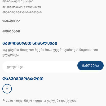
ᲜᲝᲠᲛᲐᲢᲘᲣᲚᲘ ᲐᲥᲢᲔᲑᲘ
ᲛᲝᲛᲮᲛᲐᲠᲔᲑᲚᲘᲡ ᲣᲤᲚᲔᲑᲔᲑᲘ
ᲔᲜᲔᲠᲒᲝᲔᲤᲔᲥᲢᲣᲠᲘ ᲠᲩᲔᲕᲔᲑᲘ
ᲓᲐᲡᲐᲥᲛᲔᲑᲐ
ᲙᲝᲜᲢᲐᲥᲢᲘ
ᲒᲐᲛᲝᲘᲬᲔᲠᲔᲗ ᲡᲘᲐᲮᲚᲔᲔᲑᲘ
თუ გსურთ მიიღოთ ჩვენი სიახლეები გთხოვთ მიუთითოთ
ელფოსტა
ᲒᲐᲛᲝᲬᲔᲠᲐ
ᲓᲐᲒᲕᲘᲛᲔᲒᲝᲑᲠᲓᲘᲗ
© 2026 - თელმიკო - ყველა უფლება დაცულია