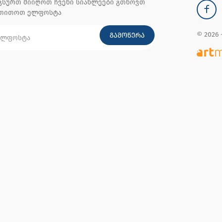
გსურთ მიიღოთ ჩვენი სიახლეები გთხოვთ
უთითოთ ელფოსტა
© 2026
ᲒᲐᲛᲝᲬᲔᲠᲐ