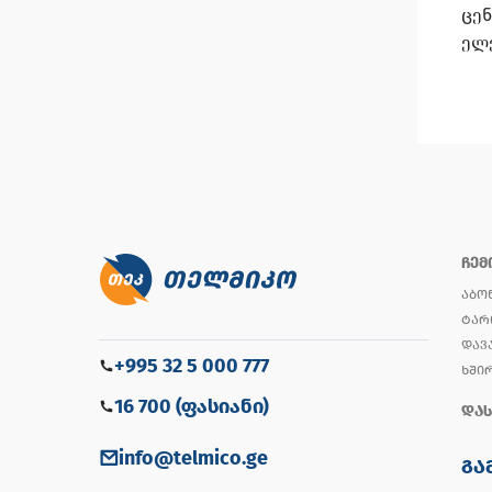
ცენ
ელე
ᲩᲔᲛ
ᲐᲑᲝ
ᲢᲐᲠ
ᲓᲐᲕ
+995 32 5 000 777
ᲮᲨᲘ
16 700 (ფასიანი)
ᲓᲐᲡ
info@telmico.ge
ᲒᲐ