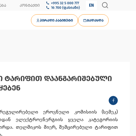
+995 32 5 000 777
EN
ᲔᲑᲐ
ᲙᲝᲜᲢᲐᲥᲢᲘ
16 700 (ფასიანი)
ᲞᲘᲠᲐᲓᲘ ᲙᲐᲑᲘᲜᲔᲢᲘ
ᲒᲐᲓᲐᲮᲓᲐ
Ი ᲢᲐᲠᲘᲤᲘᲗ ᲓᲐᲐᲜᲒᲐᲠᲘᲨᲔᲑᲣᲚᲘ
ᲧᲔᲑᲔᲜ
რეგულირებელი ეროვნული კომისიის (სემეკ)
იდან ელექტროენერგიის ყველა კატეგორიის
ირდა. თელმიკოს მიერ, შემცირებული ტარიფით
ა.