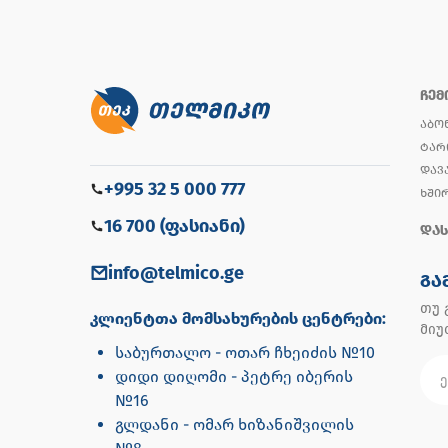
ᲩᲔᲛ
ᲐᲑᲝ
ᲢᲐᲠ
ᲓᲐᲕ
+995 32 5 000 777
ᲮᲨᲘ
16 700 (ფასიანი)
ᲓᲐᲡ
info@telmico.ge
ᲒᲐ
თუ 
კლიენტთა მომსახურების ცენტრები:
მი
საბურთალო - ოთარ ჩხეიძის №10
დიდი დიღომი - პეტრე იბერის
№16
გლდანი - ომარ ხიზანიშვილის