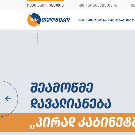
ᲩᲔᲛᲘ ᲡᲐᲮᲚᲘᲡᲗᲕᲘᲡ
ᲩᲔᲛᲘ ᲑᲘᲖᲜᲔᲡᲘᲡᲗᲕᲘᲡ
Ჩ
ᲗᲔᲚᲛᲘᲙᲝ
ᲐᲑᲝᲜᲔᲜᲢᲐᲓ ᲠᲔᲒᲘᲡᲢᲠᲐᲪᲘᲐ
Ტ