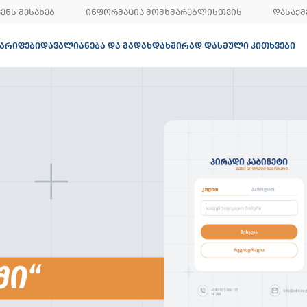
ᲕᲔᲜᲡ ᲨᲔᲡᲐᲮᲔᲑ
ᲘᲜᲤᲝᲠᲛᲐᲪᲘᲐ ᲛᲝᲛᲮᲛᲐᲠᲔᲑᲚᲘᲡᲗᲕᲘᲡ
ᲓᲐᲡᲐᲥᲛ
ᲐᲠᲘᲤᲔᲑᲘ
ᲓᲐᲕᲐᲚᲘᲐᲜᲔᲑᲐ ᲓᲐ ᲒᲐᲓᲐᲮᲓᲐ
ᲮᲨᲘᲠᲐᲓ ᲓᲐᲡᲛᲣᲚᲘ ᲙᲘᲗᲮᲕᲔᲑᲘ