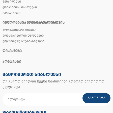
ᲨᲔᲡᲧᲘᲓᲕᲔᲑᲘ
ᲙᲝᲛᲞᲐᲜᲘᲘᲡ ᲡᲘᲐᲮᲚᲔᲔᲑᲘ
ᲣᲙᲣᲙᲐᲕᲨᲘᲠᲘ
ᲘᲜᲤᲝᲠᲛᲐᲪᲘᲐ ᲛᲝᲛᲮᲛᲐᲠᲔᲑᲚᲘᲡᲗᲕᲘᲡ
ᲜᲝᲠᲛᲐᲢᲘᲣᲚᲘ ᲐᲥᲢᲔᲑᲘ
ᲛᲝᲛᲮᲛᲐᲠᲔᲑᲚᲘᲡ ᲣᲤᲚᲔᲑᲔᲑᲘ
ᲔᲜᲔᲠᲒᲝᲔᲤᲔᲥᲢᲣᲠᲘ ᲠᲩᲔᲕᲔᲑᲘ
ᲓᲐᲡᲐᲥᲛᲔᲑᲐ
ᲙᲝᲜᲢᲐᲥᲢᲘ
ᲒᲐᲛᲝᲘᲬᲔᲠᲔᲗ ᲡᲘᲐᲮᲚᲔᲔᲑᲘ
თუ გსურთ მიიღოთ ჩვენი სიახლეები გთხოვთ მიუთითოთ
ელფოსტა
ᲒᲐᲛᲝᲬᲔᲠᲐ
ᲓᲐᲒᲕᲘᲛᲔᲒᲝᲑᲠᲓᲘᲗ