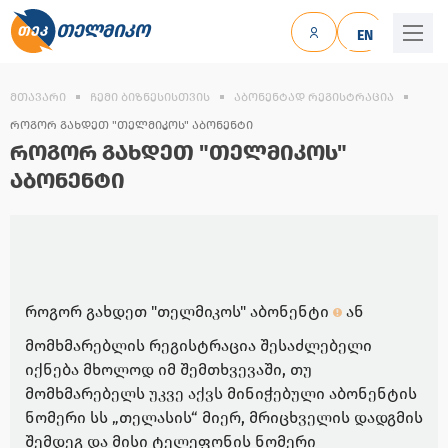
ᲗᲔᲚᲛᲘᲙᲝ
EN
ᲛᲗᲐᲕᲐᲠᲘ
ᲩᲔᲛᲘ ᲑᲘᲖᲜᲔᲡᲘᲡᲗᲕᲘᲡ
ᲐᲑᲝᲜᲔᲜᲢᲐᲓ ᲠᲔᲒᲘᲡᲢᲠᲐᲪᲘᲐ
ᲠᲝᲒᲝᲠ ᲒᲐᲮᲓᲔᲗ "ᲗᲔᲚᲛᲘᲙᲝᲡ" ᲐᲑᲝᲜᲔᲜᲢᲘ
ᲠᲝᲒᲝᲠ ᲒᲐᲮᲓᲔᲗ "ᲗᲔᲚᲛᲘᲙᲝᲡ"
ᲐᲑᲝᲜᲔᲜᲢᲘ
როგორ გახდეთ "თელმიკოს" აბონენტი
ან
მომხმარებლის რეგისტრაცია შესაძლებელი
იქნება მხოლოდ იმ შემთხვევაში, თუ
მომხმარებელს უკვე აქვს მინიჭებული აბონენტის
ნომერი სს „თელასის“ მიერ, მრიცხველის დადგმის
შემდეგ და მისი ტელეფონის ნომერი