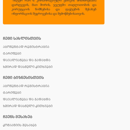
ᲩᲔᲛᲘ ᲡᲐᲮᲚᲘᲡᲗᲕᲘᲡ
ᲐᲑᲝᲜᲔᲜᲢᲐᲓ ᲠᲔᲒᲘᲡᲢᲠᲐᲪᲘᲐ
ᲢᲐᲠᲘᲤᲔᲑᲘ
ᲓᲐᲕᲐᲚᲘᲐᲜᲔᲑᲐ ᲓᲐ ᲒᲐᲓᲐᲮᲓᲐ
ᲮᲨᲘᲠᲐᲓ ᲓᲐᲡᲛᲣᲚᲘ ᲙᲘᲗᲮᲕᲔᲑᲘ
ᲩᲔᲛᲘ ᲑᲘᲖᲜᲔᲡᲘᲡᲗᲕᲘᲡ
ᲐᲑᲝᲜᲔᲜᲢᲐᲓ ᲠᲔᲒᲘᲡᲢᲠᲐᲪᲘᲐ
ᲢᲐᲠᲘᲤᲔᲑᲘ
ᲓᲐᲕᲐᲚᲘᲐᲜᲔᲑᲐ ᲓᲐ ᲒᲐᲓᲐᲮᲓᲐ
ᲮᲨᲘᲠᲐᲓ ᲓᲐᲡᲛᲣᲚᲘ ᲙᲘᲗᲮᲕᲔᲑᲘ
ᲩᲕᲔᲜᲡ ᲨᲔᲡᲐᲮᲔᲑ
ᲙᲝᲛᲞᲐᲜᲘᲘᲡ ᲨᲔᲡᲐᲮᲔᲑ