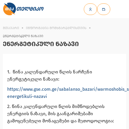
ᲗᲔᲚᲛᲘᲙᲝ
ᲛᲗᲐᲕᲐᲠᲘ
ᲘᲜᲤᲝᲠᲛᲐᲪᲘᲐ ᲛᲝᲛᲮᲛᲐᲠᲔᲑᲚᲘᲡᲗᲕᲘᲡ
ᲔᲜᲔᲠᲒᲔᲢᲘᲙᲣᲚᲘ ᲜᲐᲖᲐᲕᲘ
ᲔᲜᲔᲠᲒᲔᲢᲘᲙᲣᲚᲘ ᲜᲐᲖᲐᲕᲘ
1.
წინა
კალენდარული
წლის
ნარჩენი
ენერგეტიკული
ნაზავი
:
https://www.gse.com.ge/sabalanso_bazari/warmoshobis_se
energetikuli-nazavi
2.
წინა
კალენდარული
წლის
მიმწოდებლის
ენერგიის
ნაზავი
,
მის
გაანგარიშებაში
გამოყენებული
მონაცემები
და
მეთოდოლოგია
: