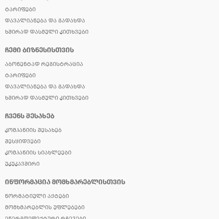
ᲢᲐᲠᲘᲤᲔᲑᲘ
ᲓᲐᲕᲐᲚᲘᲐᲜᲔᲑᲐ ᲓᲐ ᲒᲐᲓᲐᲮᲓᲐ
ᲮᲨᲘᲠᲐᲓ ᲓᲐᲡᲛᲣᲚᲘ ᲙᲘᲗᲮᲕᲔᲑᲘ
ᲩᲔᲛᲘ ᲑᲘᲖᲜᲔᲡᲘᲡᲗᲕᲘᲡ
ᲐᲑᲝᲜᲔᲜᲢᲐᲓ ᲠᲔᲒᲘᲡᲢᲠᲐᲪᲘᲐ
ᲢᲐᲠᲘᲤᲔᲑᲘ
ᲓᲐᲕᲐᲚᲘᲐᲜᲔᲑᲐ ᲓᲐ ᲒᲐᲓᲐᲮᲓᲐ
ᲮᲨᲘᲠᲐᲓ ᲓᲐᲡᲛᲣᲚᲘ ᲙᲘᲗᲮᲕᲔᲑᲘ
ᲩᲕᲔᲜᲡ ᲨᲔᲡᲐᲮᲔᲑ
ᲙᲝᲛᲞᲐᲜᲘᲘᲡ ᲨᲔᲡᲐᲮᲔᲑ
ᲨᲔᲡᲧᲘᲓᲕᲔᲑᲘ
ᲙᲝᲛᲞᲐᲜᲘᲘᲡ ᲡᲘᲐᲮᲚᲔᲔᲑᲘ
ᲣᲙᲣᲙᲐᲕᲨᲘᲠᲘ
ᲘᲜᲤᲝᲠᲛᲐᲪᲘᲐ ᲛᲝᲛᲮᲛᲐᲠᲔᲑᲚᲘᲡᲗᲕᲘᲡ
ᲜᲝᲠᲛᲐᲢᲘᲣᲚᲘ ᲐᲥᲢᲔᲑᲘ
ᲛᲝᲛᲮᲛᲐᲠᲔᲑᲚᲘᲡ ᲣᲤᲚᲔᲑᲔᲑᲘ
ᲔᲜᲔᲠᲒᲝᲔᲤᲔᲥᲢᲣᲠᲘ ᲠᲩᲔᲕᲔᲑᲘ