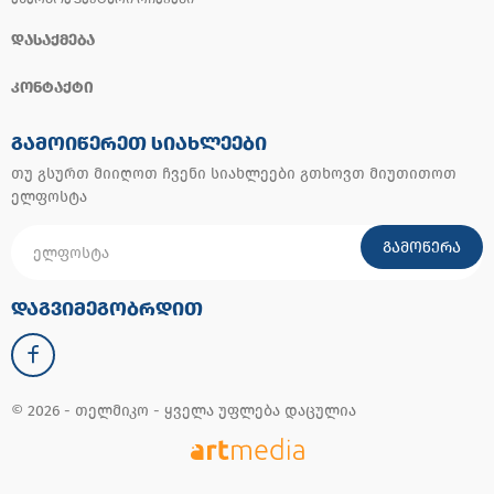
ᲓᲐᲡᲐᲥᲛᲔᲑᲐ
ᲙᲝᲜᲢᲐᲥᲢᲘ
ᲒᲐᲛᲝᲘᲬᲔᲠᲔᲗ ᲡᲘᲐᲮᲚᲔᲔᲑᲘ
თუ გსურთ მიიღოთ ჩვენი სიახლეები გთხოვთ მიუთითოთ
ელფოსტა
ᲒᲐᲛᲝᲬᲔᲠᲐ
ᲓᲐᲒᲕᲘᲛᲔᲒᲝᲑᲠᲓᲘᲗ
© 2026 - თელმიკო - ყველა უფლება დაცულია