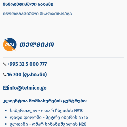
ᲔᲜᲔᲠᲒᲔᲢᲘᲙᲣᲚᲘ ᲜᲐᲖᲐᲕᲘ
ᲘᲜᲤᲝᲠᲛᲐᲪᲘᲣᲚᲘ ᲣᲡᲐᲤᲠᲗᲮᲝᲔᲑᲐ
+995 32 5 000 777
16 700 (ფასიანი)
info@telmico.ge
კლიენტთა მომსახურების ცენტრები:
საბურთალო - ოთარ ჩხეიძის №10
დიდი დიღომი - პეტრე იბერის №16
გლდანი - ომარ ხიზანიშვილის №8