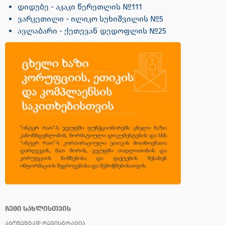
დიდუბე - აკაკი წერეთლის №111
ვარკეთილი - ილიკო სუხიშვილის №5
ავლაბარი - ქეთევან დედოფლის №25
ᲩᲔᲛᲘ ᲡᲐᲮᲚᲘᲡᲗᲕᲘᲡ
ᲐᲑᲝᲜᲔᲜᲢᲐᲓ ᲠᲔᲒᲘᲡᲢᲠᲐᲪᲘᲐ