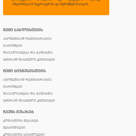
ᲩᲔᲛᲘ ᲡᲐᲮᲚᲘᲡᲗᲕᲘᲡ
ᲐᲑᲝᲜᲔᲜᲢᲐᲓ ᲠᲔᲒᲘᲡᲢᲠᲐᲪᲘᲐ
ᲢᲐᲠᲘᲤᲔᲑᲘ
ᲓᲐᲕᲐᲚᲘᲐᲜᲔᲑᲐ ᲓᲐ ᲒᲐᲓᲐᲮᲓᲐ
ᲮᲨᲘᲠᲐᲓ ᲓᲐᲡᲛᲣᲚᲘ ᲙᲘᲗᲮᲕᲔᲑᲘ
ᲩᲔᲛᲘ ᲑᲘᲖᲜᲔᲡᲘᲡᲗᲕᲘᲡ
ᲐᲑᲝᲜᲔᲜᲢᲐᲓ ᲠᲔᲒᲘᲡᲢᲠᲐᲪᲘᲐ
ᲢᲐᲠᲘᲤᲔᲑᲘ
ᲓᲐᲕᲐᲚᲘᲐᲜᲔᲑᲐ ᲓᲐ ᲒᲐᲓᲐᲮᲓᲐ
ᲮᲨᲘᲠᲐᲓ ᲓᲐᲡᲛᲣᲚᲘ ᲙᲘᲗᲮᲕᲔᲑᲘ
ᲩᲕᲔᲜᲡ ᲨᲔᲡᲐᲮᲔᲑ
ᲙᲝᲛᲞᲐᲜᲘᲘᲡ ᲨᲔᲡᲐᲮᲔᲑ
ᲨᲔᲡᲧᲘᲓᲕᲔᲑᲘ
ᲙᲝᲛᲞᲐᲜᲘᲘᲡ ᲡᲘᲐᲮᲚᲔᲔᲑᲘ