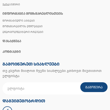
ᲣᲙᲣᲙᲐᲕᲨᲘᲠᲘ
ᲘᲜᲤᲝᲠᲛᲐᲪᲘᲐ ᲛᲝᲛᲮᲛᲐᲠᲔᲑᲚᲘᲡᲗᲕᲘᲡ
ᲜᲝᲠᲛᲐᲢᲘᲣᲚᲘ ᲐᲥᲢᲔᲑᲘ
ᲛᲝᲛᲮᲛᲐᲠᲔᲑᲚᲘᲡ ᲣᲤᲚᲔᲑᲔᲑᲘ
ᲔᲜᲔᲠᲒᲝᲔᲤᲔᲥᲢᲣᲠᲘ ᲠᲩᲔᲕᲔᲑᲘ
ᲓᲐᲡᲐᲥᲛᲔᲑᲐ
ᲙᲝᲜᲢᲐᲥᲢᲘ
ᲒᲐᲛᲝᲘᲬᲔᲠᲔᲗ ᲡᲘᲐᲮᲚᲔᲔᲑᲘ
თუ გსურთ მიიღოთ ჩვენი სიახლეები გთხოვთ მიუთითოთ
ელფოსტა
ᲒᲐᲛᲝᲬᲔᲠᲐ
ᲓᲐᲒᲕᲘᲛᲔᲒᲝᲑᲠᲓᲘᲗ